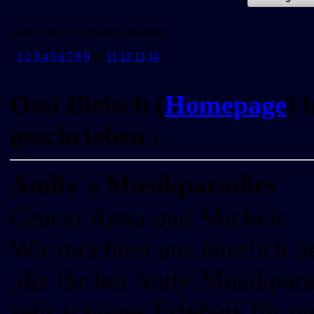
Aktuell sind 139 Einträge verfügbar.
<
1
2
3
4
5
6
7
8
9
10
11
12
13
14
>
Ossi Bleisch (
Homepage
) 
geschrieben :
Andiy`s Musikparadies
Grüezi Anna und Michele
Wir möchten uns herzlich b
,die ihr bei Andy`Musikpar
sehr schönes Erlebnis für un