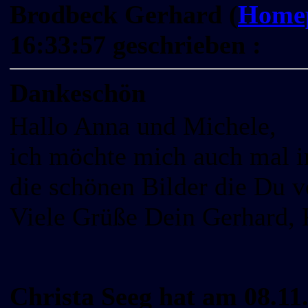
Brodbeck Gerhard (
Home
16:33:57 geschrieben :
Dankeschön
Hallo Anna und Michele,
ich möchte mich auch mal 
die schönen Bilder die Du 
Viele Grüße Dein Gerhard, 
Christa Seeg hat am 08.11.