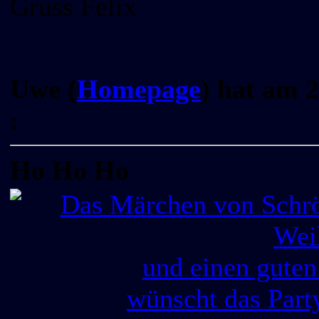
Gruss Felix
Uwe (
Homepage
) hat am 
:
Ho Ho Ho
und einen guten
wünscht das Part