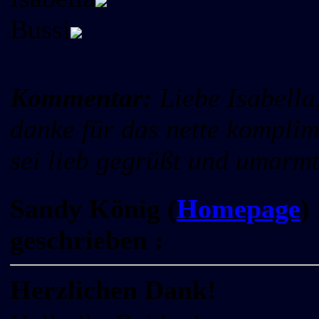
Bussi
Kommentar:
Liebe Isabella
danke für das nette komplim
sei lieb gegrüßt und umarm
Sandy König (
Homepage
)
geschrieben :
Herzlichen Dank!