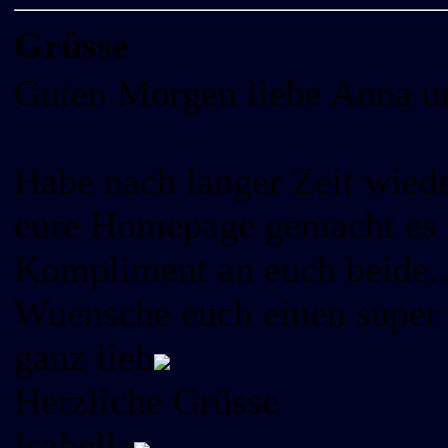
Grüsse
Guten Morgen liebe Anna u
Habe nach langer Zeit wied
eure Homepage gemacht es ha
Kompliment an euch beide..
Wuensche euch einen super
ganz lieb
Herzliche Grüsse
Isabella