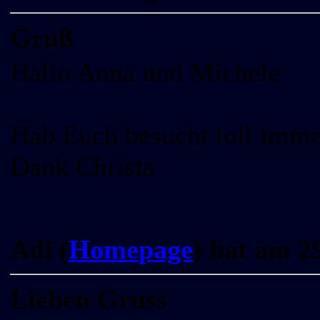
Gruß
Hallo Anna und Michele
Hab Euch besucht toll imme
Dank Christa
Adi (
Homepage
) hat am 2
Lieben Gruss