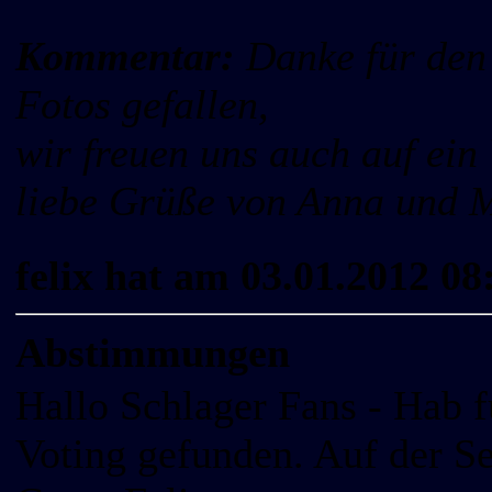
Kommentar:
Danke für den 
Fotos gefallen,
wir freuen uns auch auf ein
liebe Grüße von Anna und 
felix hat am 03.01.2012 08
Abstimmungen
Hallo Schlager Fans - Hab 
Voting gefunden. Auf der S