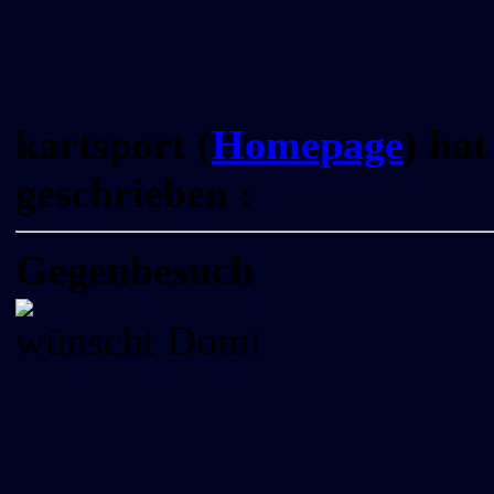
kartsport (
Homepage
) ha
geschrieben :
Gegenbesuch
wünscht Domi